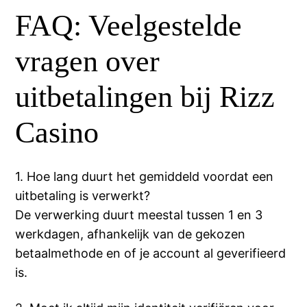
FAQ: Veelgestelde
vragen over
uitbetalingen bij Rizz
Casino
1. Hoe lang duurt het gemiddeld voordat een
uitbetaling is verwerkt?
De verwerking duurt meestal tussen 1 en 3
werkdagen, afhankelijk van de gekozen
betaalmethode en of je account al geverifieerd
is.