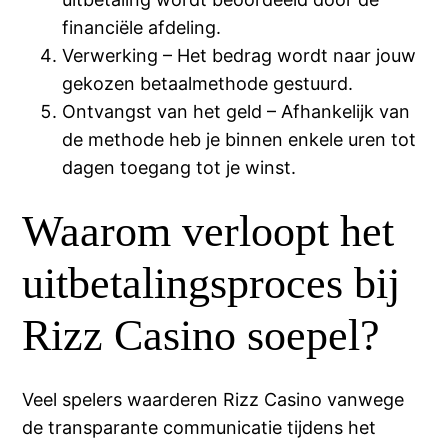
financiële afdeling.
Verwerking – Het bedrag wordt naar jouw
gekozen betaalmethode gestuurd.
Ontvangst van het geld – Afhankelijk van
de methode heb je binnen enkele uren tot
dagen toegang tot je winst.
Waarom verloopt het
uitbetalingsproces bij
Rizz Casino soepel?
Veel spelers waarderen Rizz Casino vanwege
de transparante communicatie tijdens het