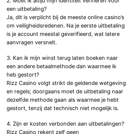
2. Moet ik altijd mijn identiteit verifiëren voor
een uitbetaling?
Ja, dit is verplicht bij de meeste online casino’s
om veiligheidsredenen. Na je eerste uitbetaling
is je account meestal geverifieerd, wat latere
aanvragen versnelt.
3. Kan ik mijn winst terug laten boeken naar
een andere betaalmethode dan waarmee ik
heb gestort?
Rizz Casino volgt strikt de geldende wetgeving
en regels; doorgaans moet de uitbetaling naar
dezelfde methode gaan als waarmee je hebt
gestort, tenzij dat technisch niet mogelijk is.
4. Zijn er kosten verbonden aan uitbetalingen?
Rizz Casino rekent zelf geen