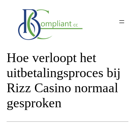
Skip
to
content
Hoe verloopt het
uitbetalingsproces bij
Rizz Casino normaal
gesproken