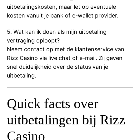
uitbetalingskosten, maar let op eventuele
kosten vanuit je bank of e-wallet provider.
5. Wat kan ik doen als mijn uitbetaling
vertraging oploopt?
Neem contact op met de klantenservice van
Rizz Casino via live chat of e-mail. Zij geven
snel duidelijkheid over de status van je
uitbetaling.
Quick facts over
uitbetalingen bij Rizz
Casino