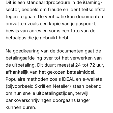
Dit is een standaardprocedure in de iGaming-
sector, bedoeld om fraude en identiteitsdiefstal
tegen te gaan. De verificatie kan documenten
omvatten zoals een kopie van je paspoort,
bewijs van adres en soms een foto van de
betaalpas die je gebruikt hebt.
Na goedkeuring van de documenten gaat de
betalingsafdeling over tot het verwerken van
de uitbetaling. Dit duurt meestal 24 tot 72 uur,
afhankelijk van het gekozen betaalmiddel.
Populaire methoden zoals iDEAL en e-wallets
(bijvoorbeeld Skrill en Neteller) staan bekend
om hun snelle uitbetalingstijden, terwijl
bankoverschrijvingen doorgaans langer
kunnen duren.