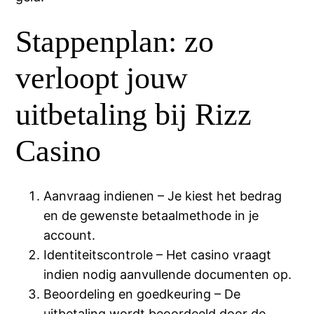
Stappenplan: zo
verloopt jouw
uitbetaling bij Rizz
Casino
Aanvraag indienen – Je kiest het bedrag
en de gewenste betaalmethode in je
account.
Identiteitscontrole – Het casino vraagt
indien nodig aanvullende documenten op.
Beoordeling en goedkeuring – De
uitbetaling wordt beoordeeld door de