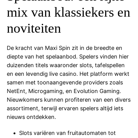
mix van klassiekers en
noviteiten
De kracht van Maxi Spin zit in de breedte en
diepte van het spelaanbod. Spelers vinden hier
duizenden titels waaronder slots, tafelspellen
en een levendig live casino. Het platform werkt
samen met toonaangevende providers zoals
NetEnt, Microgaming, en Evolution Gaming.
Nieuwkomers kunnen profiteren van een divers
assortiment, terwijl ervaren spelers altijd iets
nieuws ontdekken.
Slots variëren van fruitautomaten tot