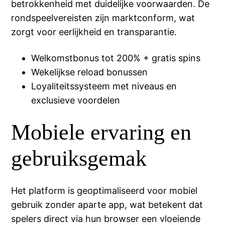
betrokkenheid met duidelijke voorwaarden. De
rondspeelvereisten zijn marktconform, wat
zorgt voor eerlijkheid en transparantie.
Welkomstbonus tot 200% + gratis spins
Wekelijkse reload bonussen
Loyaliteitssysteem met niveaus en
exclusieve voordelen
Mobiele ervaring en
gebruiksgemak
Het platform is geoptimaliseerd voor mobiel
gebruik zonder aparte app, wat betekent dat
spelers direct via hun browser een vloeiende