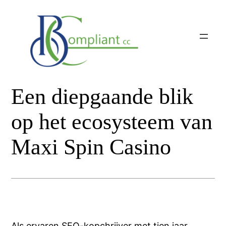
Skip
to
content
Een diepgaande blik
op het ecosysteem van
Maxi Spin Casino
Als ervaren SEO-kopchrijver met tien jaar