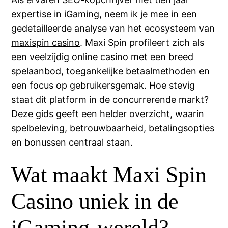
expertise in iGaming, neem ik je mee in een
gedetailleerde analyse van het ecosysteem van
maxispin casino
. Maxi Spin profileert zich als
een veelzijdig online casino met een breed
spelaanbod, toegankelijke betaalmethoden en
een focus op gebruikersgemak. Hoe stevig
staat dit platform in de concurrerende markt?
Deze gids geeft een helder overzicht, waarin
spelbeleving, betrouwbaarheid, betalingsopties
en bonussen centraal staan.
Wat maakt Maxi Spin
Casino uniek in de
iGaming-wereld?