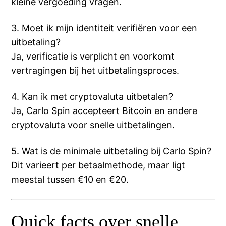
kleine vergoeding vragen.
3. Moet ik mijn identiteit verifiëren voor een
uitbetaling?
Ja, verificatie is verplicht en voorkomt
vertragingen bij het uitbetalingsproces.
4. Kan ik met cryptovaluta uitbetalen?
Ja, Carlo Spin accepteert Bitcoin en andere
cryptovaluta voor snelle uitbetalingen.
5. Wat is de minimale uitbetaling bij Carlo Spin?
Dit varieert per betaalmethode, maar ligt
meestal tussen €10 en €20.
Quick facts over snelle