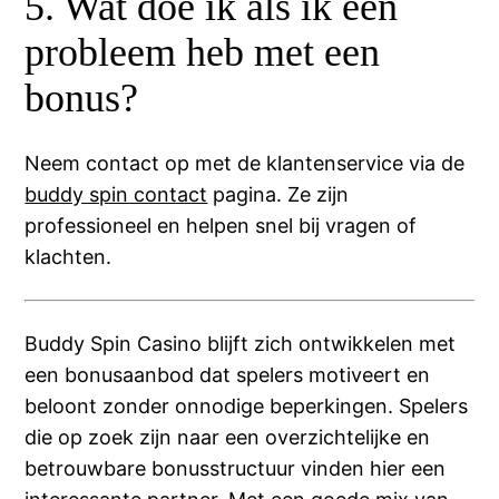
5. Wat doe ik als ik een
probleem heb met een
bonus?
Neem contact op met de klantenservice via de
buddy spin contact
pagina. Ze zijn
professioneel en helpen snel bij vragen of
klachten.
Buddy Spin Casino blijft zich ontwikkelen met
een bonusaanbod dat spelers motiveert en
beloont zonder onnodige beperkingen. Spelers
die op zoek zijn naar een overzichtelijke en
betrouwbare bonusstructuur vinden hier een