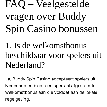
FAQ – Veelgestelde
vragen over Buddy
Spin Casino bonussen
1. Is de welkomstbonus
beschikbaar voor spelers uit
Nederland?
Ja, Buddy Spin Casino accepteert spelers uit
Nederland en biedt een speciaal afgestemde
welkomstbonus aan die voldoet aan de lokale
regelgeving.