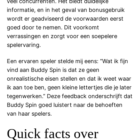
veel concurrenten. Het biedt duidelijke
informatie, en in het geval van bonusgebruik
wordt er geadviseerd de voorwaarden eerst
goed door te nemen. Dit voorkomt
verrassingen en zorgt voor een soepelere
spelervaring.
Een ervaren speler stelde mij eens: “Wat ik fijn
vind aan Buddy Spin is dat ze geen
onrealistische eisen stellen en dat ik weet waar
ik aan toe ben, geen kleine lettertjes die je later
tegenwerken.” Deze feedback onderschrijft dat
Buddy Spin goed luistert naar de behoeften
van haar spelers.
Quick facts over