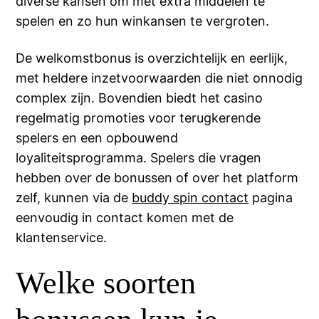
diverse kansen om met extra middelen te
spelen en zo hun winkansen te vergroten.
De welkomstbonus is overzichtelijk en eerlijk,
met heldere inzetvoorwaarden die niet onnodig
complex zijn. Bovendien biedt het casino
regelmatig promoties voor terugkerende
spelers en een opbouwend
loyaliteitsprogramma. Spelers die vragen
hebben over de bonussen of over het platform
zelf, kunnen via de
buddy spin contact
pagina
eenvoudig in contact komen met de
klantenservice.
Welke soorten