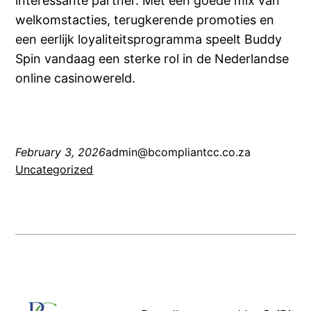
interessante partner. Met een goede mix van
welkomstacties, terugkerende promoties en
een eerlijk loyaliteitsprogramma speelt Buddy
Spin vandaag een sterke rol in de Nederlandse
online casinowereld.
February 3, 2026
admin@bcompliantcc.co.za
Uncategorized