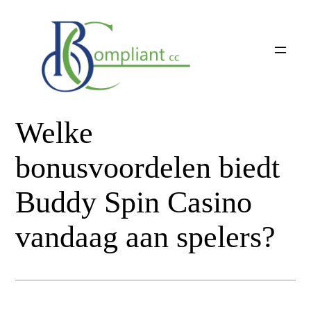
Skip
to
content
Welke
bonusvoordelen biedt
Buddy Spin Casino
vandaag aan spelers?