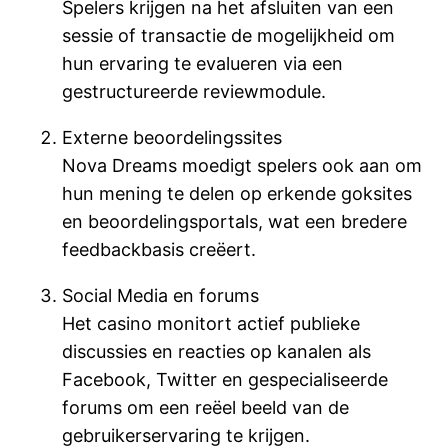
Spelers krijgen na het afsluiten van een
sessie of transactie de mogelijkheid om
hun ervaring te evalueren via een
gestructureerde reviewmodule.
Externe beoordelingssites
Nova Dreams moedigt spelers ook aan om
hun mening te delen op erkende goksites
en beoordelingsportals, wat een bredere
feedbackbasis creëert.
Social Media en forums
Het casino monitort actief publieke
discussies en reacties op kanalen als
Facebook, Twitter en gespecialiseerde
forums om een reëel beeld van de
gebruikerservaring te krijgen.