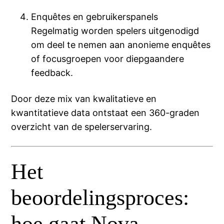
Enquêtes en gebruikerspanels
Regelmatig worden spelers uitgenodigd
om deel te nemen aan anonieme enquêtes
of focusgroepen voor diepgaandere
feedback.
Door deze mix van kwalitatieve en
kwantitatieve data ontstaat een 360-graden
overzicht van de spelerservaring.
Het
beoordelingsproces:
hoe gaat Nova