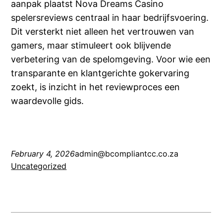
aanpak plaatst Nova Dreams Casino
spelersreviews centraal in haar bedrijfsvoering.
Dit versterkt niet alleen het vertrouwen van
gamers, maar stimuleert ook blijvende
verbetering van de spelomgeving. Voor wie een
transparante en klantgerichte gokervaring
zoekt, is inzicht in het reviewproces een
waardevolle gids.
February 4, 2026
admin@bcompliantcc.co.za
Uncategorized