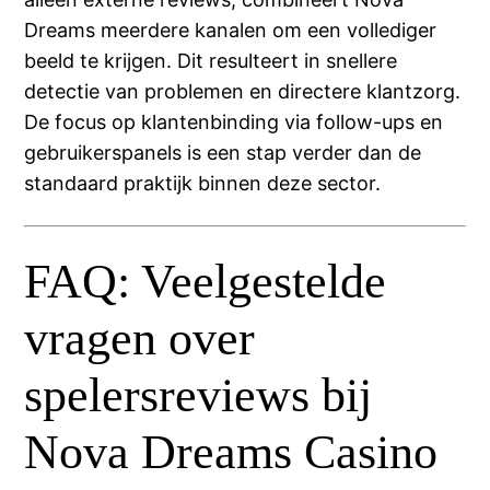
Dreams meerdere kanalen om een vollediger
beeld te krijgen. Dit resulteert in snellere
detectie van problemen en directere klantzorg.
De focus op klantenbinding via follow-ups en
gebruikerspanels is een stap verder dan de
standaard praktijk binnen deze sector.
FAQ: Veelgestelde
vragen over
spelersreviews bij
Nova Dreams Casino