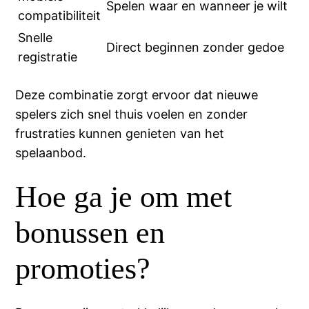
Spelen waar en wanneer je wilt
compatibiliteit
Snelle
Direct beginnen zonder gedoe
registratie
Deze combinatie zorgt ervoor dat nieuwe
spelers zich snel thuis voelen en zonder
frustraties kunnen genieten van het
spelaanbod.
Hoe ga je om met
bonussen en
promoties?