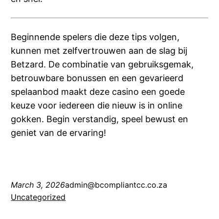
Beginnende spelers die deze tips volgen,
kunnen met zelfvertrouwen aan de slag bij
Betzard. De combinatie van gebruiksgemak,
betrouwbare bonussen en een gevarieerd
spelaanbod maakt deze casino een goede
keuze voor iedereen die nieuw is in online
gokken. Begin verstandig, speel bewust en
geniet van de ervaring!
March 3, 2026
admin@bcompliantcc.co.za
Uncategorized