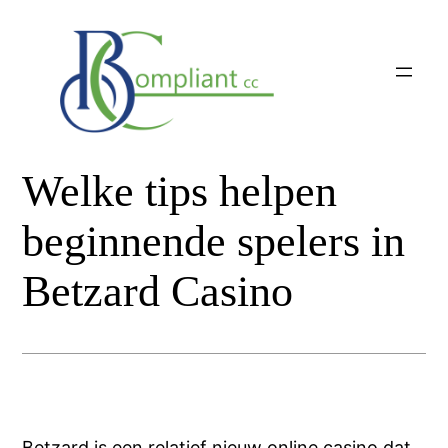
Skip
to
content
Welke tips helpen
beginnende spelers in
Betzard Casino
Betzard is een relatief nieuw online casino dat