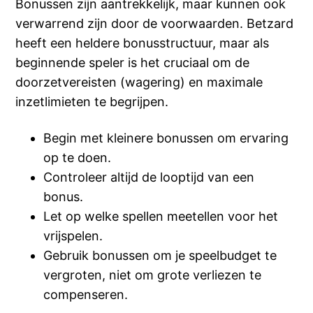
Bonussen zijn aantrekkelijk, maar kunnen ook
verwarrend zijn door de voorwaarden. Betzard
heeft een heldere bonusstructuur, maar als
beginnende speler is het cruciaal om de
doorzetvereisten (wagering) en maximale
inzetlimieten te begrijpen.
Begin met kleinere bonussen om ervaring
op te doen.
Controleer altijd de looptijd van een
bonus.
Let op welke spellen meetellen voor het
vrijspelen.
Gebruik bonussen om je speelbudget te
vergroten, niet om grote verliezen te
compenseren.