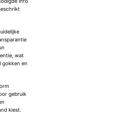
nodigde info
eschrikt
idelijke
ransparantie
un
entie, wat
d gokken en
form
voor gebruik
en
nd kiest.