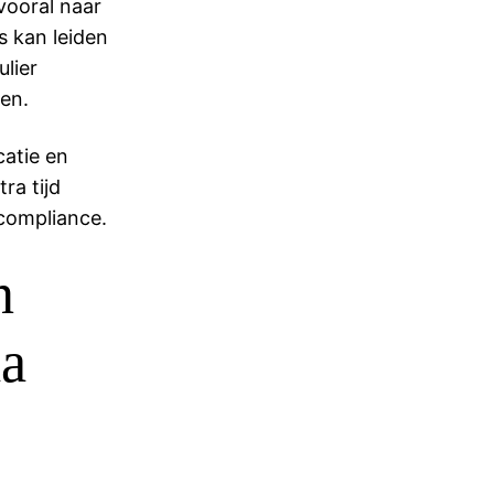
 vooral naar
s kan leiden
ulier
den.
catie en
ra tijd
 compliance.
n
la