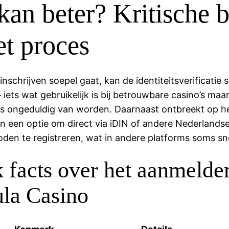
kan beter? Kritische b
et proces
nschrijven soepel gaat, kan de identiteitsverificatie
– iets wat gebruikelijk is bij betrouwbare casino’s maa
ms ongeduldig van worden. Daarnaast ontbreekt op 
en een optie om direct via iDIN of andere Nederlands
den te registreren, wat in andere platforms soms sne
 facts over het aanmelden
la Casino