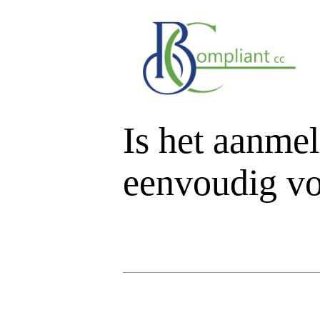
Skip
to
content
Is het aanmel
eenvoudig vo