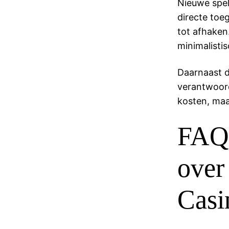
Nieuwe spele
directe toe
tot afhaken
minimalisti
Daarnaast d
verantwoord
kosten, maa
FAQ 
over
Casi