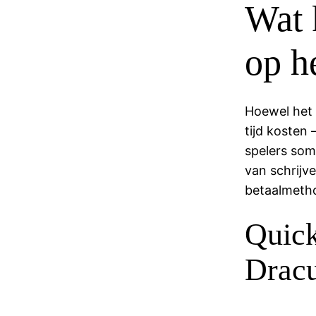
Wat 
op h
Hoewel het i
tijd kosten 
spelers so
van schrijv
betaalmetho
Quick
Dracu