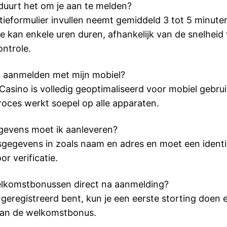
 duurt het om je aan te melden?
tieformulier invullen neemt gemiddeld 3 tot 5 minuten
ie kan enkele uren duren, afhankelijk van de snelheid
ntrole.
ij aanmelden met mijn mobiel?
 Casino is volledig geoptimaliseerd voor mobiel gebru
proces werkt soepel op alle apparaten.
gevens moet ik aanleveren?
isgegevens in zoals naam en adres en moet een identi
r verificatie.
welkomstbonussen direct na aanmelding?
 geregistreerd bent, kun je een eerste storting doen 
van de welkomstbonus.